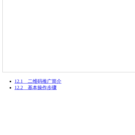
12.1 二维码推广简介
12.2 基本操作步骤